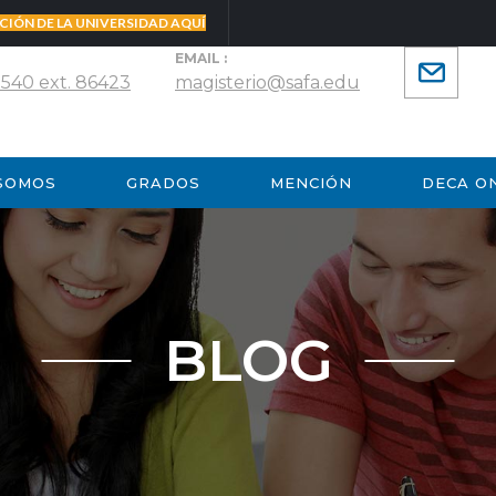
CIÓN DE LA UNIVERSIDAD AQUÍ
EMAIL :
 540 ext. 86423
magisterio@safa.edu
 SOMOS
GRADOS
MENCIÓN
DECA O
BLOG