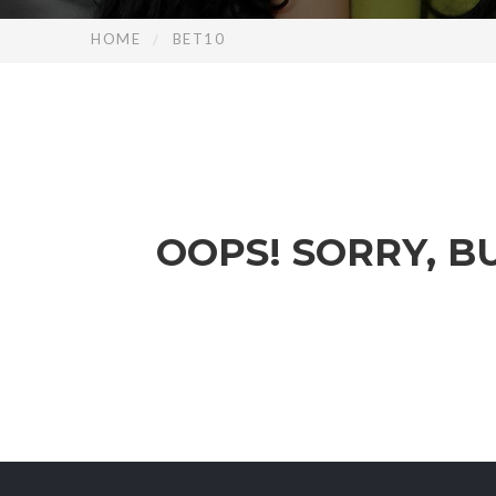
HOME
BET10
OOPS!
SORRY, B