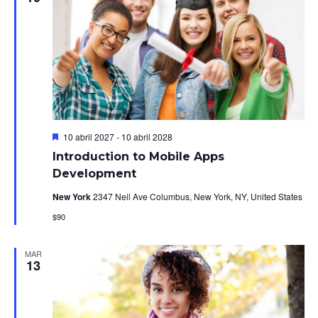
de
y
Ev
vista
de
Even
Destacado
10 abril 2027
-
10 abril 2028
Introduction to Mobile Apps
Development
New York
2347 Neil Ave Columbus, New York, NY, United States
$90
MAR
13