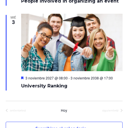
People Involved in organizing an event
MIÉ
3
Destacado
3 noviembre 2027 @ 08:00
-
3 noviembre 2038 @ 17:00
University Ranking
Hoy
Eventos
Eventos
anterior(es)
siguiente(s)