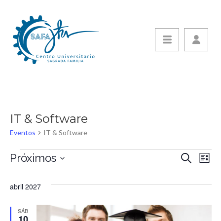
IT & Software
Eventos
IT & Software
Eventos
Próximos
Nave
Buscar
Na
Lista
Seleccionar
de
de
fecha.
abril 2027
vi
bús
SÁB
10