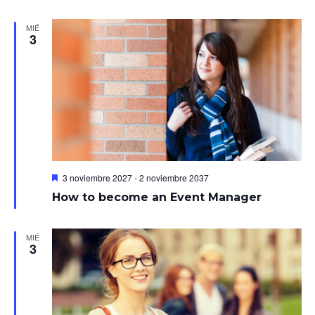
MIÉ
3
Destacado
3 noviembre 2027
-
2 noviembre 2037
How to become an Event Manager
MIÉ
3