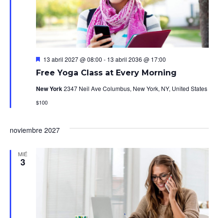
Destacado
13 abril 2027 @ 08:00
-
13 abril 2036 @ 17:00
Free Yoga Class at Every Morning
New York
2347 Neil Ave Columbus, New York, NY, United States
$100
noviembre 2027
MIÉ
3