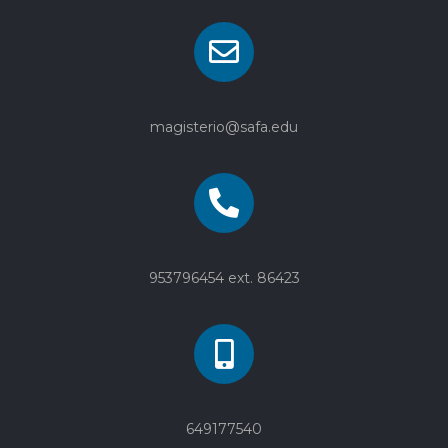
magisterio@safa.edu
953796454 ext. 86423
649177540