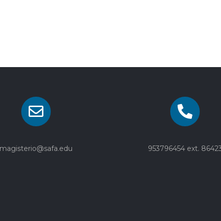
magisterio@safa.edu
953796454 ext. 8642