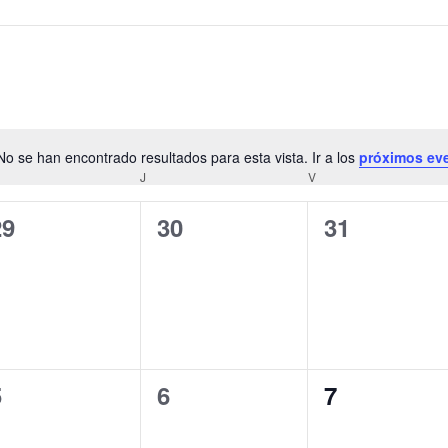
No se han encontrado resultados para esta vista. Ir a los
próximos ev
Aviso
ÉRCOLES
J
JUEVES
V
VIERNES
0
0
0
29
30
31
ventos,
eventos,
eventos,
0
0
0
5
6
7
ventos,
eventos,
eventos,