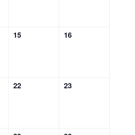
0
0
15
16
eventos,
eventos,
0
0
22
23
eventos,
eventos,