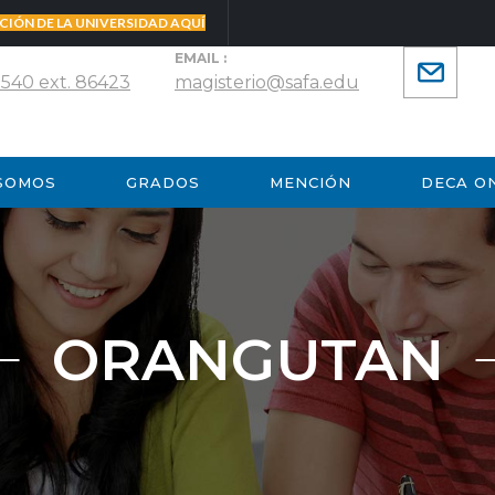
CIÓN DE LA UNIVERSIDAD AQUÍ
EMAIL :
 540 ext. 86423
magisterio@safa.edu
 SOMOS
GRADOS
MENCIÓN
DECA O
ORANGUTAN