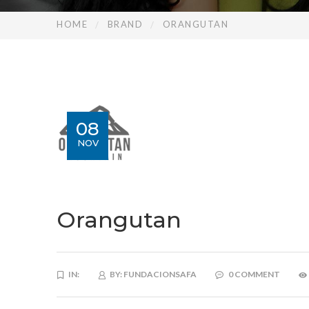
HOME
BRAND
ORANGUTAN
08
NOV
Orangutan
IN:
BY:
FUNDACIONSAFA
0 COMMENT